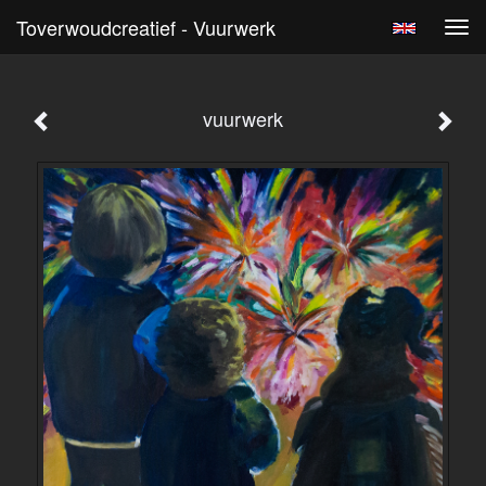
Toverwoudcreatief - Vuurwerk
Tog
navi
vuurwerk