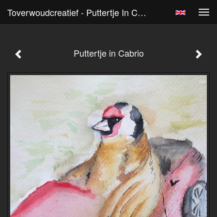
Toverwoudcreatief - Puttertje In Cabrio
Tog
navi
Puttertje in Cabrio