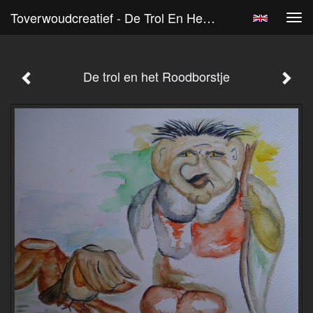
Toverwoudcreatief - De Trol En Het Roodborstje
Tog
navi
De trol en het Roodborstje