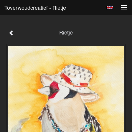
Toverwoudcreatief - Rietje
Tog
navi
Rietje