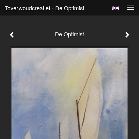
Toverwoudcreatief - De Optimist
Tog
navi
De Optimist