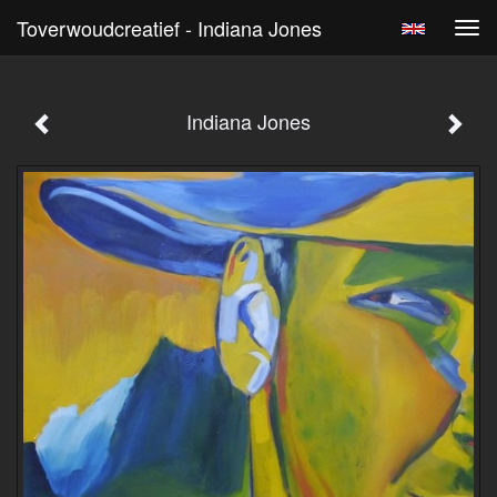
Toverwoudcreatief - Indiana Jones
Tog
navi
Indiana Jones