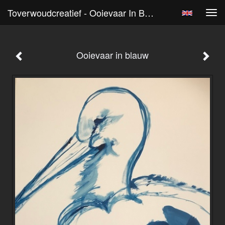
Toverwoudcreatief - Ooievaar In Blauw
Tog
navi
Ooievaar in blauw