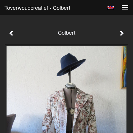
Toverwoudcreatief - Colbert
Tog
navi
Colbert