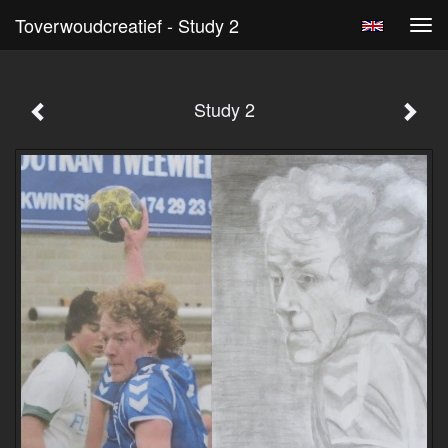
Toverwoudcreatief - Study 2
Tog
navi
Study 2