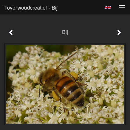
Toverwoudcreatief - Bij
Tog
navi
Bij