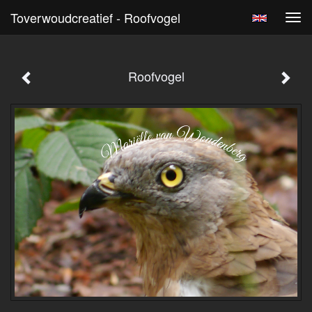
Toverwoudcreatief - Roofvogel
Tog
navi
Roofvogel