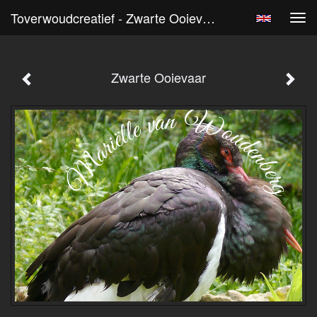
Toverwoudcreatief - Zwarte Ooievaar
Tog
navi
Zwarte Ooievaar