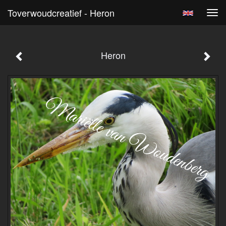
Toverwoudcreatief - Heron
Tog
navi
Heron