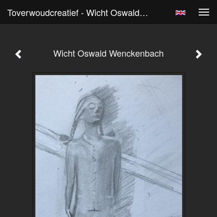
Toverwoudcreatief - Wicht Oswald Wenckenbach
Tog
navi
Wicht Oswald Wenckenbach