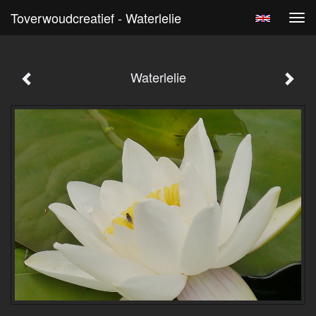
Toverwoudcreatief - Waterlelie
Tog
navi
Waterlelie