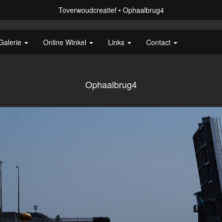
Toverwoudcreatief
Ophaalbrug4
Galerie
Online Winkel
Links
Contact
Ophaalbrug4