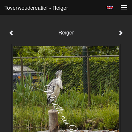
Toverwoudcreatief - Reiger
Tog
navi
Reiger