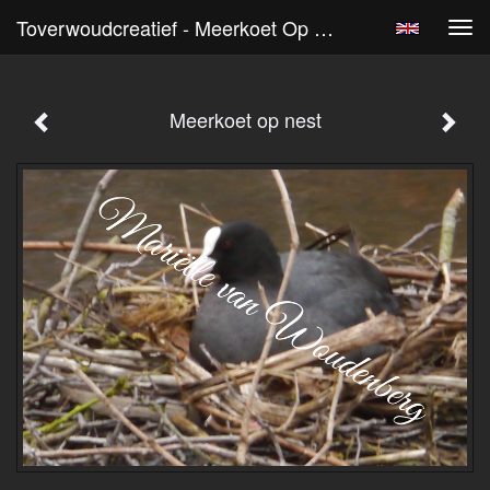
Toverwoudcreatief - Meerkoet Op Nest
Tog
navi
Meerkoet op nest