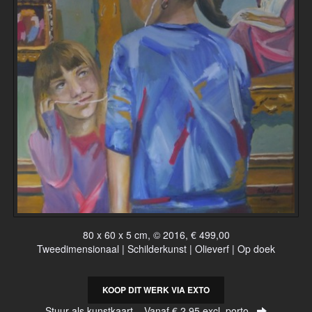
80 x 60 x 5 cm, © 2016, € 499,00
Tweedimensionaal | Schilderkunst | Olieverf | Op doek
KOOP DIT WERK VIA EXTO
Stuur als kunstkaart
Vanaf € 2,95 excl. porto